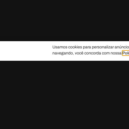
Usamos cookies para personalizar anúncios
Pol
navegando, você concorda com nossa
TRABALHE COM A GENTE